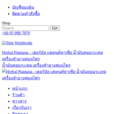
Skip
บัญชีของฉัน
to
ติดตามคำสั่งซื้อ
content
Shop
Search:
+66 95 998 7879
Facebook
Linkedin
Whatsapp
Mail
page
page
page
page
opens
opens
opens
opens
in
in
in
in
Herbal Plantasia – เฮอร์บัล แพลนท์ทาเซีย น้ำมันหอมระเหย
new
new
new
new
เครื่องสำอางสมุนไพร
window
window
window
window
น้ำมันหอมระเหย เครื่องสำอางสมุนไพร
หน้าแรก
ร้านค้า
ข่าวสาร
เกี่ยวกับเรา
ติดต่อเรา