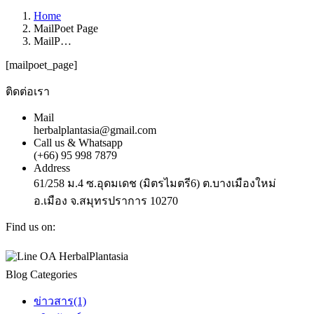
Home
MailPoet Page
MailP…
[mailpoet_page]
ติดต่อเรา
Mail
herbalplantasia@gmail.com
Call us & Whatsapp
(+66) 95 998 7879
Address
61/258 ม.4 ซ.อุดมเดช (มิตรไมตรี6) ต.บางเมืองใหม่
อ.เมือง จ.สมุทรปราการ 10270
Find us on:
Facebook
Instagram
Whatsapp
page
page
page
Blog Categories
opens
opens
opens
in
in
in
new
new
new
ข่าวสาร
(1)
window
window
window