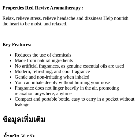
Properties Red Revive Aromatherapy :
Relax, relieve stress. relieve headache and dizziness Help nourish
the heart to be moist, and relaxed.
Key Features:
Reduces the use of chemicals
Made from natural ingredients
No artificial fragrances, as genuine essential oils are used
Modern, refreshing, and cool fragrance
Gentle and non-irritating when inhaled
You can inhale deeply without burning your nose
Fragrance does not linger heavily in the air, promoting
relaxation anywhere, anytime
Compact and portable bottle, easy to carry in a pocket without
leakage.
ข้อมูลเพิ่มเติม
น้ำหนัก
50 กรัม