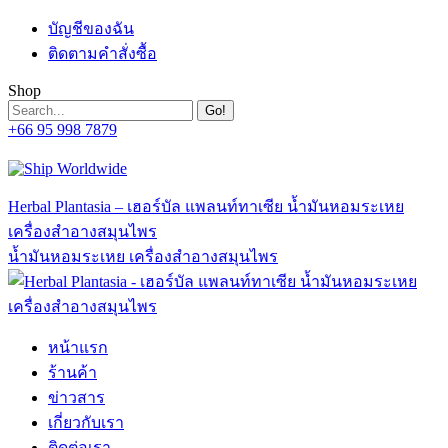
Skip
บัญชีของฉัน
to
ติดตามคำสั่งซื้อ
content
Shop
Search:
+66 95 998 7879
Facebook
Linkedin
Whatsapp
Mail
page
page
page
page
opens
opens
opens
opens
in
in
in
in
Herbal Plantasia – เฮอร์บัล แพลนท์ทาเซีย น้ำมันหอมระเหย
new
new
new
new
เครื่องสำอางสมุนไพร
window
window
window
window
น้ำมันหอมระเหย เครื่องสำอางสมุนไพร
หน้าแรก
ร้านค้า
ข่าวสาร
เกี่ยวกับเรา
ติดต่อเรา