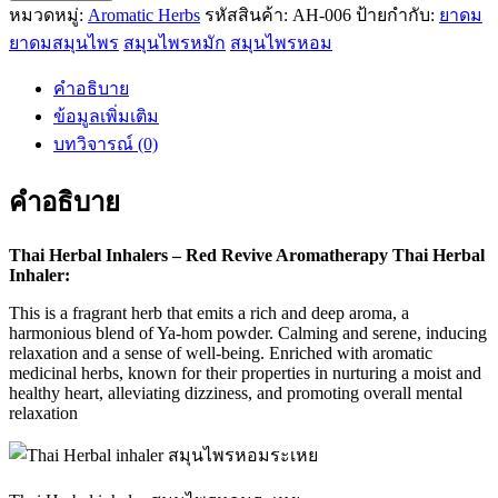
หอม
หมวดหมู่:
Aromatic Herbs
รหัสสินค้า:
AH-006
ป้ายกำกับ:
ยาดม
ระ
ยาดมสมุนไพร
สมุนไพรหมัก
สมุนไพรหอม
เห
คำอธิบาย
ยก
ข้อมูลเพิ่มเติม
ลิ่น
บทวิจารณ์ (0)
เร
ดรี
คำอธิบาย
วีฟ
(Red
Revive)
Thai Herbal Inhalers – Red Revive Aromatherapy Thai Herbal
-
Inhaler:
หอม
This is a fragrant herb that emits a rich and deep aroma, a
กลิ่น
harmonious blend of Ya-hom powder. Calming and serene, inducing
ยา
relaxation and a sense of well-being. Enriched with aromatic
medicinal herbs, known for their properties in nurturing a moist and
หอม
healthy heart, alleviating dizziness, and promoting overall mental
ชิ้น
relaxation