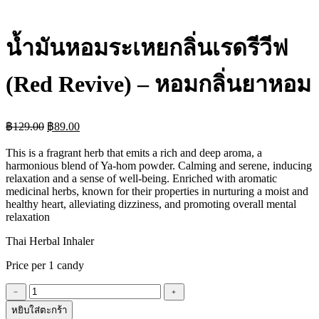
น้ำมันหอมระเหยกลิ่นเรดรีวีฟ
(Red Revive) – หอมกลิ่นยาหอม
Original
Current
฿
129.00
฿
89.00
price
price
was:
is:
This is a fragrant herb that emits a rich and deep aroma, a
฿129.00.
฿89.00.
harmonious blend of Ya-hom powder. Calming and serene, inducing
relaxation and a sense of well-being. Enriched with aromatic
medicinal herbs, known for their properties in nurturing a moist and
healthy heart, alleviating dizziness, and promoting overall mental
relaxation
Thai Herbal Inhaler
Price per 1 candy
จำนวน
﹣
﹢
น้ำมัน
หยิบใส่ตะกร้า