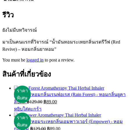
รีวิว
ยังไม่มีบทวิจารณ์
มาเป็นคนแรกที่วิจารณ์ “น้ำมันหอมระเหยกลิ่นเรดรีวีฟ (Red
Revive) – หอมกลิ่นยาหอม”
You must be
logged in
to post a review.
สินค้าที่เกี่ยวข้อง
สมุนไพรหอมกลิ่นเรนฟอเรส (Rain Forest) - หอมกลิ่นยูคา
Original
Current
ลิปตัส
฿
129.00
฿
89.00
price
price
หยิบใส่ตะกร้า
was:
is:
฿129.00.
฿89.00.
สมุนไพรหอมระเหยกลิ่นเอมพาวเวอร์ (Empower) - หอม
Original
Current
กลิ่นส้ม
฿
129.00
฿
89.00