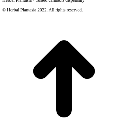
Herbal Plantasia - trusted cannabis dispensary
© Herbal Plantasia 2022. All rights reserved.
t
T